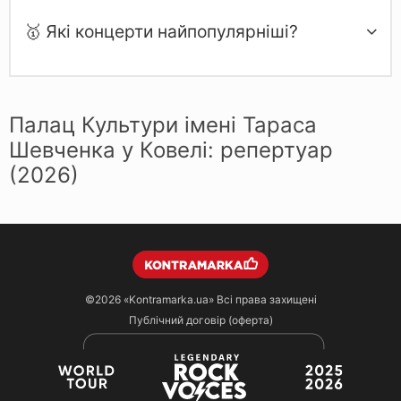
🥇 Які концерти найпопулярніші?
Палац Культури імені Тараса
Шевченка у Ковелі: репертуар
(2026)
©2026
«Kontramarka.ua»
Всі права захищені
Публічний договір (оферта)