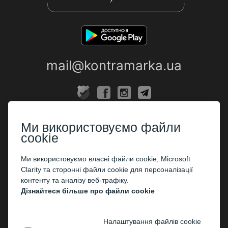
mail@kontramarka.ua
ПРО НАС
Ми використовуємо файли
Каси
cookie
ПАРТНЕРАМ
Ми використовуємо власні файли cookie, Microsoft
Clarity та сторонні файли cookie для персоналізації
Організаторам
контенту та аналізу веб-трафіку.
Корпоративним клієнтам
Дізнайтеся більше про файли cookie
ОПЛАТА
Налаштування файлів cookie